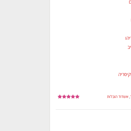
ם
הו
ב
קיסריה
,
אשדוד הובלות