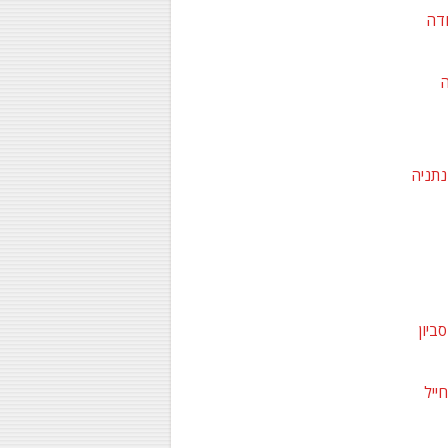
ודה
ה
נתניה
ביון
ייל