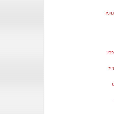
נתניה
ביון
ייל
ם